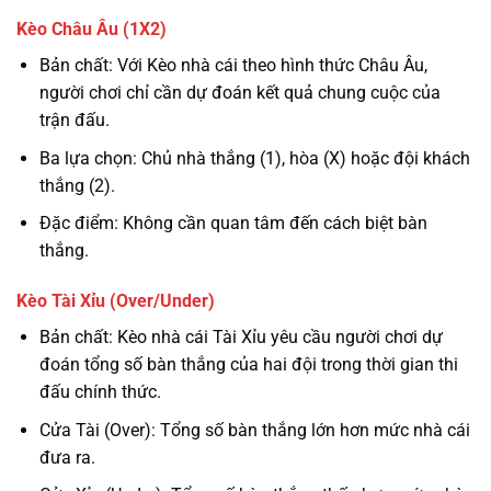
Kèo Châu Âu (1X2)
Bản chất: Với Kèo nhà cái theo hình thức Châu Âu,
người chơi chỉ cần dự đoán kết quả chung cuộc của
trận đấu.
Ba lựa chọn: Chủ nhà thắng (1), hòa (X) hoặc đội khách
thắng (2).
Đặc điểm: Không cần quan tâm đến cách biệt bàn
thắng.
Kèo Tài Xỉu (Over/Under)
Bản chất: Kèo nhà cái Tài Xỉu yêu cầu người chơi dự
đoán tổng số bàn thắng của hai đội trong thời gian thi
đấu chính thức.
Cửa Tài (Over): Tổng số bàn thắng lớn hơn mức nhà cái
đưa ra.