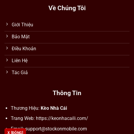
Về Chúng Tôi
Giới Thiệu
Bảo Mật
Điều Khoản
Liên Hệ
Tác Giả
Thông Tin
Thương Hiệu:
Kèo Nhà Cái
Trang Web: https://keonhacaili.com/
Email:
support@stockonmobile.com
X [ĐÓNG]