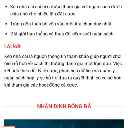
Kèo nhà cái chỉ nên được tham gia với ngân sách được
chia nhỏ cho nhiều lần đặt cược.
Tránh dồn toàn bộ vốn vào một lựa chọn duy nhất.
Đặt giới hạn thắng và thua để kiểm soát ngân sách.
Lời kết
Kèo nhà cái là nguồn thông tin tham khảo giúp người chơi
hiểu rõ hơn về cách thị trường đánh giá một trận đấu. Việc
kết hợp theo dõi tỷ lệ cược, phân tích dữ liệu và quản lý
ngân sách hợp lý sẽ hỗ trợ đưa ra quyết định có cơ sở hơn
khi tham gia các hoạt động cá cược.
NHẬN ĐỊNH BÓNG ĐÁ