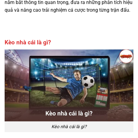
nắm bắt thông tin quan trọng, đưa ra những phân tích hiệu
quả và nâng cao trải nghiệm cá cược trong từng trận đấu.
Kèo nhà cái là gì?
Kèo nhà cái là gì?