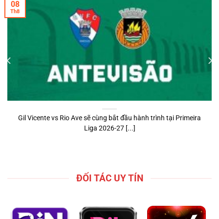
08
Th8
Gil Vicente vs Rio Ave sẽ cùng bắt đầu hành trình tại Primeira
Liga 2026-27 [...]
ĐỐI TÁC UY TÍN