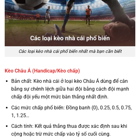
Các loại kèo nhà cái phổ biến nhất mà bạn cần biết
Kèo Châu Á (Handicap/Kèo chấp)
Bản chất: Kèo nhà cái ở loại kèo Châu Á dùng để cân
bằng sự chênh lệch giữa hai đội bằng cách đội mạnh
chấp đội yếu một mức bàn thắng nhất định.
Các mức chấp phổ biến: Đồng banh (0), 0.25, 0.5, 0.75,
1, 1.25…
Cách tính: Kết quả thắng thua được xác định sau khi
cộng hoặc trừ mức chấp vào tỷ số cuối cùng.