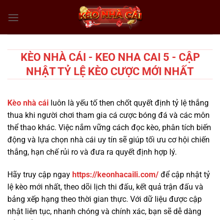
Chuyển
đến
nội
dung
KÈO NHÀ CÁI - KEO NHA CAI 5 - CẬP
NHẬT TỶ LỆ KÈO CƯỢC MỚI NHẤT
Kèo nhà cái
luôn là yếu tố then chốt quyết định tỷ lệ thắng
thua khi người chơi tham gia cá cược bóng đá và các môn
thể thao khác. Việc nắm vững cách đọc kèo, phân tích biến
động và lựa chọn nhà cái uy tín sẽ giúp tối ưu cơ hội chiến
thắng, hạn chế rủi ro và đưa ra quyết định hợp lý.
Hãy truy cập ngay
https://keonhacaili.com/
để cập nhật tỷ
lệ kèo mới nhất, theo dõi lịch thi đấu, kết quả trận đấu và
bảng xếp hạng theo thời gian thực. Với dữ liệu được cập
nhật liên tục, nhanh chóng và chính xác, bạn sẽ dễ dàng