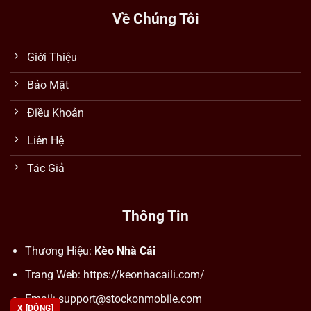
Về Chúng Tôi
Giới Thiệu
Bảo Mật
Điều Khoản
Liên Hệ
Tác Giả
Thông Tin
Thương Hiệu:
Kèo Nhà Cái
Trang Web: https://keonhacaili.com/
Email:
support@stockonmobile.com
X [ĐÓNG]